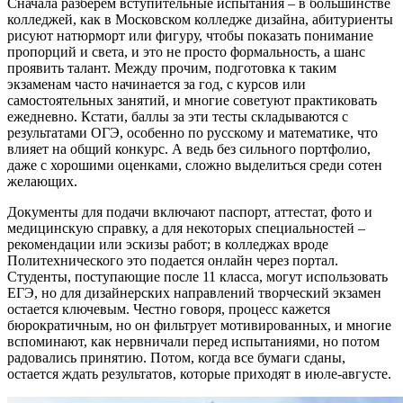
Сначала разберем вступительные испытания – в большинстве
колледжей, как в Московском колледже дизайна, абитуриенты
рисуют натюрморт или фигуру, чтобы показать понимание
пропорций и света, и это не просто формальность, а шанс
проявить талант. Между прочим, подготовка к таким
экзаменам часто начинается за год, с курсов или
самостоятельных занятий, и многие советуют практиковать
ежедневно. Кстати, баллы за эти тесты складываются с
результатами ОГЭ, особенно по русскому и математике, что
влияет на общий конкурс. А ведь без сильного портфолио,
даже с хорошими оценками, сложно выделиться среди сотен
желающих.
Документы для подачи включают паспорт, аттестат, фото и
медицинскую справку, а для некоторых специальностей –
рекомендации или эскизы работ; в колледжах вроде
Политехнического это подается онлайн через портал.
Студенты, поступающие после 11 класса, могут использовать
ЕГЭ, но для дизайнерских направлений творческий экзамен
остается ключевым. Честно говоря, процесс кажется
бюрократичным, но он фильтрует мотивированных, и многие
вспоминают, как нервничали перед испытаниями, но потом
радовались принятию. Потом, когда все бумаги сданы,
остается ждать результатов, которые приходят в июле-августе.