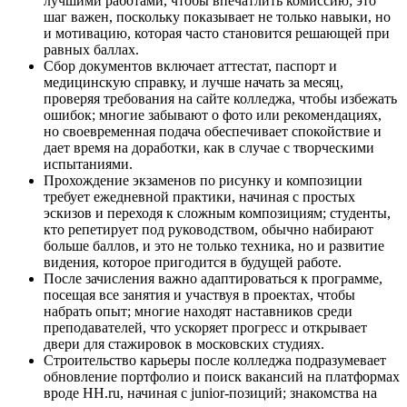
лучшими работами, чтобы впечатлить комиссию; это
шаг важен, поскольку показывает не только навыки, но
и мотивацию, которая часто становится решающей при
равных баллах.
Сбор документов включает аттестат, паспорт и
медицинскую справку, и лучше начать за месяц,
проверяя требования на сайте колледжа, чтобы избежать
ошибок; многие забывают о фото или рекомендациях,
но своевременная подача обеспечивает спокойствие и
дает время на доработки, как в случае с творческими
испытаниями.
Прохождение экзаменов по рисунку и композиции
требует ежедневной практики, начиная с простых
эскизов и переходя к сложным композициям; студенты,
кто репетирует под руководством, обычно набирают
больше баллов, и это не только техника, но и развитие
видения, которое пригодится в будущей работе.
После зачисления важно адаптироваться к программе,
посещая все занятия и участвуя в проектах, чтобы
набрать опыт; многие находят наставников среди
преподавателей, что ускоряет прогресс и открывает
двери для стажировок в московских студиях.
Строительство карьеры после колледжа подразумевает
обновление портфолио и поиск вакансий на платформах
вроде HH.ru, начиная с junior-позиций; знакомства на