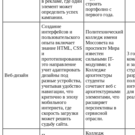
в рекламе, где один
строить
элемент может
портфолио с
определить успех
первого года.
кампании.
Создание
интерфейсов и
Политехнический
пользовательского
колледж имени
опыта включает
Моссовета на
знание HTML, CSS
проспекте Мира
и
известен
3 г
прототипирования;
сильными IT-
ком
это направление
модулями; в
и з
учит адаптировать
Колледже
сту
Веб-дизайн
дизайны под
архитектуры
раз
разные устройства,
студенты
пол
учитывая удобство
сочетают веб с
инт
навигации, что
архитектурными
для
критично в эпоху
элементами, что
реа
мобильного
расширяет
интернета, где
перспективы в
скорость загрузки
сервисной
может решить
отрасли.
судьбу сайта.
Колледж