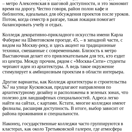
– метро Алексеевская в шаговой доступности, и это экономит
время на дорогу. Честно говоря, район полон кафе и
библиотек, идеальных для обсуждения проектов после уроков.
Потом, когда семестр в разгаре, такая локация помогает
балансировать учебу и отдых.
Колледж декоративно-прикладного искусства имени Карла
Фаберже на Шмитовском проезде, 45, – в западной части, с
видом на Москву-реку, и здесь акцент на традиционные
техники, смешанные с современными. Близость к метро
Выставочная делает его привлекательным для тех, кто ездит
из центра. Между прочим, рядом с «Москва-Сити» студенты
черпают идеи из архитектуры. А ведь такое окружение
стимулирует к амбициозным проектам в области интерьера.
Другие варианты, как Колледж архитектуры и строительства
№7 на улице Кусковская, предлагают направления по
архитектурному дизайну и расположены в зеленых зонах, что
полезно для ландшафтных специальностей. Адреса легко
найти на сайтах, с картами. Кстати, многие колледжи имеют
филиалы, расширяя доступность. В итоге, выбор зависит от
района проживания и специальности.
Наконец, государственные колледжи часто группируются в
кластерах, как около Третьяковской галереи, где атмосфера