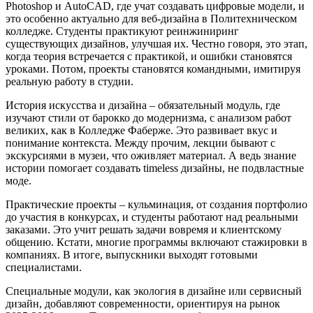
Photoshop и AutoCAD, где учат создавать цифровые модели, и
это особенно актуально для веб-дизайна в Политехническом
колледже. Студенты практикуют реинжиниринг
существующих дизайнов, улучшая их. Честно говоря, это этап,
когда теория встречается с практикой, и ошибки становятся
уроками. Потом, проекты становятся командными, имитируя
реальную работу в студии.
История искусства и дизайна – обязательный модуль, где
изучают стили от барокко до модернизма, с анализом работ
великих, как в Колледже Фаберже. Это развивает вкус и
понимание контекста. Между прочим, лекции бывают с
экскурсиями в музеи, что оживляет материал. А ведь знание
истории помогает создавать timeless дизайны, не подвластные
моде.
Практические проекты – кульминация, от создания портфолио
до участия в конкурсах, и студенты работают над реальными
заказами. Это учит решать задачи вовремя и клиентскому
общению. Кстати, многие программы включают стажировки в
компаниях. В итоге, выпускники выходят готовыми
специалистами.
Специальные модули, как экология в дизайне или сервисный
дизайн, добавляют современности, ориентируя на рынок