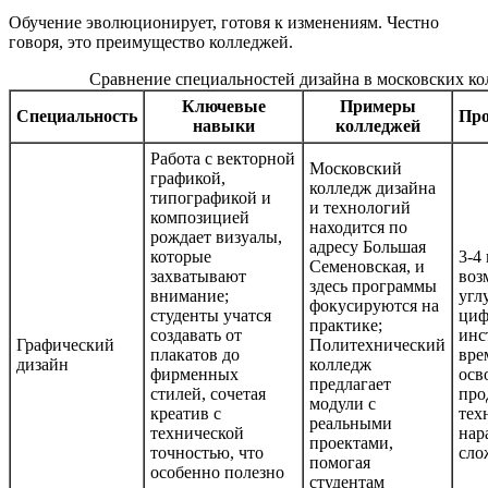
Обучение эволюционирует, готовя к изменениям. Честно
говоря, это преимущество колледжей.
Сравнение специальностей дизайна в московских к
Ключевые
Примеры
Специальность
Про
навыки
колледжей
Работа с векторной
Московский
графикой,
колледж дизайна
типографикой и
и технологий
композицией
находится по
рождает визуалы,
адресу Большая
которые
3-4 
Семеновская, и
захватывают
воз
здесь программы
внимание;
угл
фокусируются на
студенты учатся
циф
практике;
создавать от
инс
Графический
Политехнический
плакатов до
вре
дизайн
колледж
фирменных
осв
предлагает
стилей, сочетая
про
модули с
креатив с
тех
реальными
технической
нар
проектами,
точностью, что
сло
помогая
особенно полезно
студентам